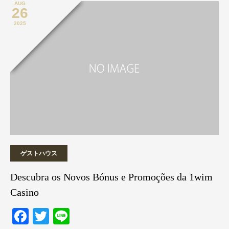
AUG
26
2025
ゲストハウス
Descubra os Novos Bónus e Promoções da 1wim
Casino
Facebook
Twitter
Line