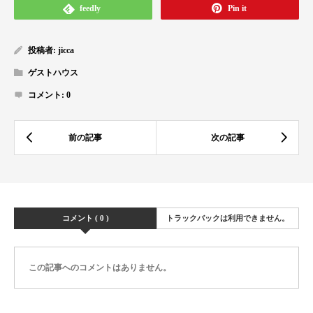
feedly
Pin it
投稿者:
jicca
ゲストハウス
コメント:
0
コメント ( 0 )
トラックバックは利用できません。
この記事へのコメントはありません。