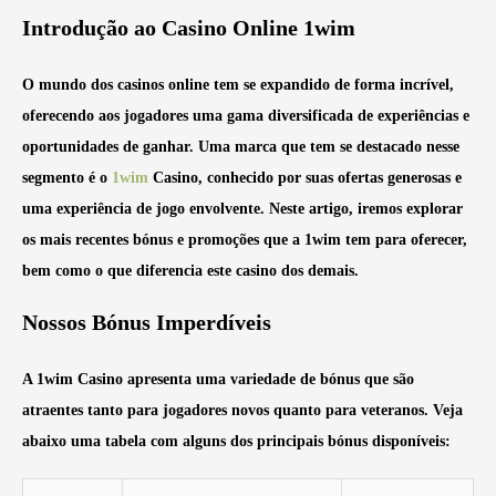
Introdução ao Casino Online 1wim
O mundo dos casinos online tem se expandido de forma incrível,
oferecendo aos jogadores uma gama diversificada de experiências e
oportunidades de ganhar. Uma marca que tem se destacado nesse
segmento é o
1wim
Casino, conhecido por suas ofertas generosas e
uma experiência de jogo envolvente. Neste artigo, iremos explorar
os mais recentes bónus e promoções que a 1wim tem para oferecer,
bem como o que diferencia este casino dos demais.
Nossos Bónus Imperdíveis
A 1wim Casino apresenta uma variedade de bónus que são
atraentes tanto para jogadores novos quanto para veteranos. Veja
abaixo uma tabela com alguns dos principais bónus disponíveis: