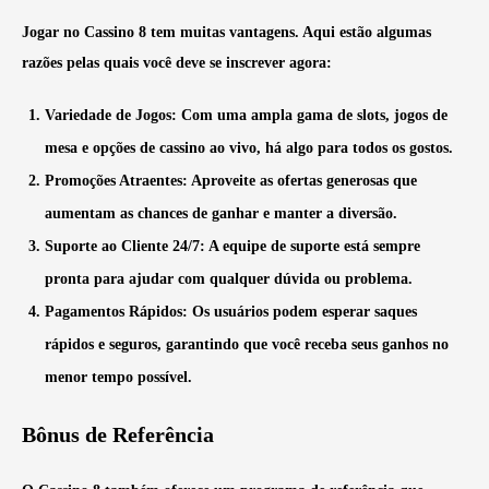
Jogar no Cassino 8 tem muitas vantagens. Aqui estão algumas
razões pelas quais você deve se inscrever agora:
Variedade de Jogos:
Com uma ampla gama de slots, jogos de
mesa e opções de cassino ao vivo, há algo para todos os gostos.
Promoções Atraentes:
Aproveite as ofertas generosas que
aumentam as chances de ganhar e manter a diversão.
Suporte ao Cliente 24/7:
A equipe de suporte está sempre
pronta para ajudar com qualquer dúvida ou problema.
Pagamentos Rápidos:
Os usuários podem esperar saques
rápidos e seguros, garantindo que você receba seus ganhos no
menor tempo possível.
Bônus de Referência