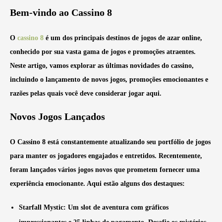
Bem-vindo ao Cassino 8
O
cassino 8
é um dos principais destinos de jogos de azar online,
conhecido por sua vasta gama de jogos e promoções atraentes.
Neste artigo, vamos explorar as últimas novidades do cassino,
incluindo o lançamento de novos jogos, promoções emocionantes e
razões pelas quais você deve considerar jogar aqui.
Novos Jogos Lançados
O Cassino 8 está constantemente atualizando seu portfólio de jogos
para manter os jogadores engajados e entretidos. Recentemente,
foram lançados vários jogos novos que prometem fornecer uma
experiência emocionante. Aqui estão alguns dos destaques:
Starfall Mystic:
Um slot de aventura com gráficos