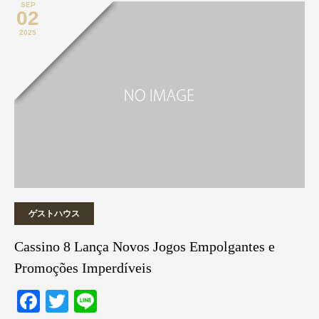
SEP
02
2025
ゲストハウス
Cassino 8 Lança Novos Jogos Empolgantes e
Promoções Imperdíveis
Facebook
Twitter
Line