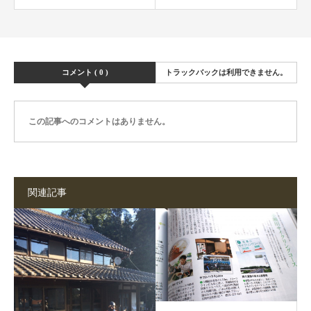
コメント ( 0 )
トラックバックは利用できません。
この記事へのコメントはありません。
関連記事