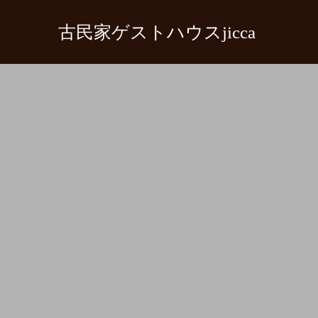
古民家ゲストハウスjicca