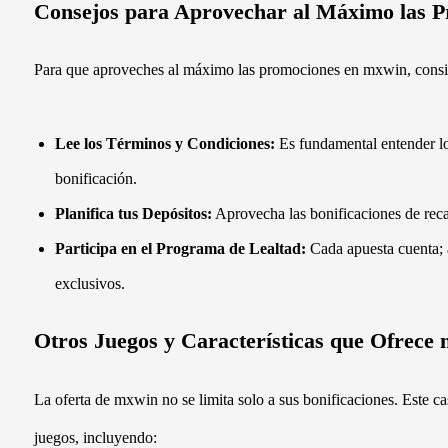
Consejos para Aprovechar al Máximo las 
Para que aproveches al máximo las promociones en mxwin, conside
Lee los Términos y Condiciones:
Es fundamental entender los
bonificación.
Planifica tus Depósitos:
Aprovecha las bonificaciones de reca
Participa en el Programa de Lealtad:
Cada apuesta cuenta; 
exclusivos.
Otros Juegos y Características que Ofrece
La oferta de mxwin no se limita solo a sus bonificaciones. Este c
juegos, incluyendo: