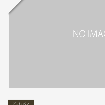
ゲストハウス