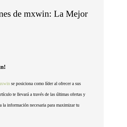
nes de mxwin: La Mejor
n!
xwin
se posiciona como líder al ofrecer a sus
culo te llevará a través de las últimas ofertas y
 la información necesaria para maximizar tu