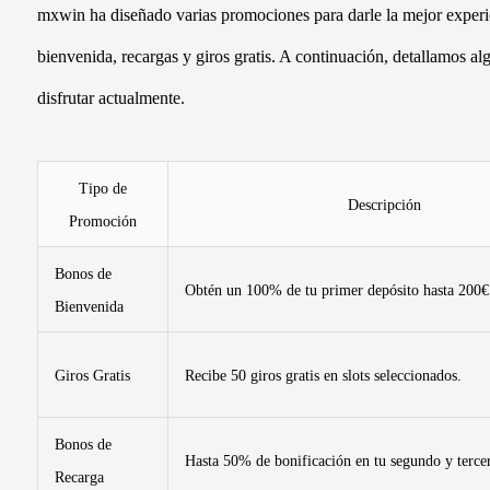
mxwin ha diseñado varias promociones para darle la mejor experi
bienvenida, recargas y giros gratis. A continuación, detallamos 
disfrutar actualmente.
Tipo de
Descripción
Promoción
Bonos de
Obtén un 100% de tu primer depósito hasta 200€
Bienvenida
Giros Gratis
Recibe 50 giros gratis en slots seleccionados.
Bonos de
Hasta 50% de bonificación en tu segundo y tercer
Recarga