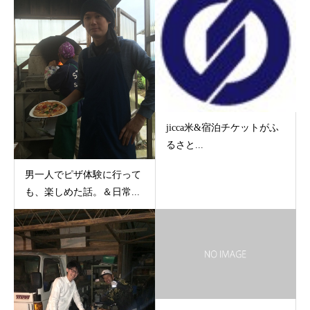
jicca米&宿泊チケットがふ
るさと...
男一人でピザ体験に行って
も、楽しめた話。＆日常...