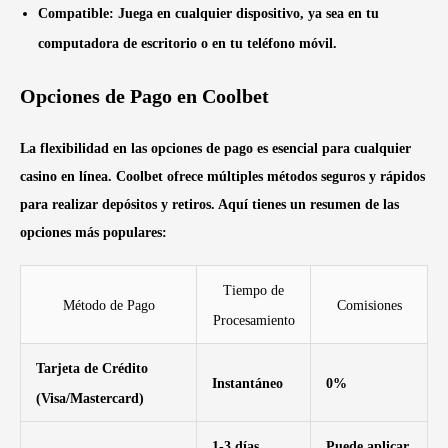
Compatible:
Juega en cualquier dispositivo, ya sea en tu
computadora de escritorio o en tu teléfono móvil.
Opciones de Pago en Coolbet
La flexibilidad en las opciones de pago es esencial para cualquier
casino en línea. Coolbet ofrece múltiples métodos seguros y rápidos
para realizar depósitos y retiros. Aquí tienes un resumen de las
opciones más populares:
Tiempo de
Método de Pago
Comisiones
Procesamiento
Tarjeta de Crédito
Instantáneo
0%
(Visa/Mastercard)
1-3 días
Puede aplicar