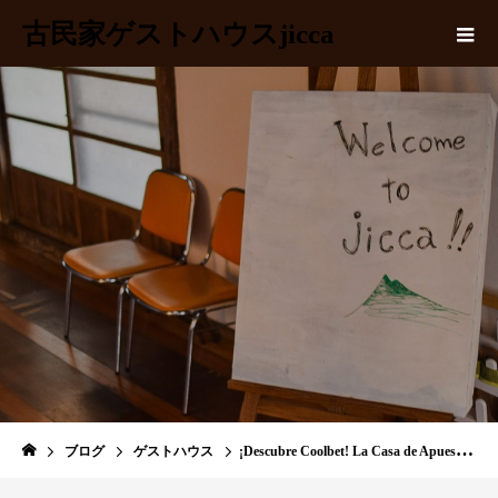
古民家ゲストハウスjicca
BLOG
ブログ
ゲストハウス
¡Descubre Coolbet! La Casa de Apuestas que Revoluciona el Juego en Línea