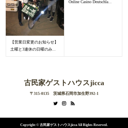
Online Casino Deutschla...
【営業日変更のお知らせ】
土曜と3連休の日曜のみ...
古民家ゲストハウスjicca
〒315-0135 茨城県石岡市加生野392-1
Copyright © 古民家ゲストハウスjicca All Rights Reserved.