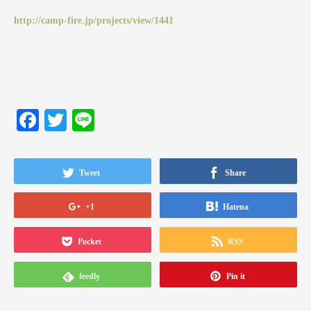
http://camp-fire.jp/projects/view/1441
Facebook
Twitter
Line
Tweet
Share
+1
Hatena
Pocket
RSS
feedly
Pin it